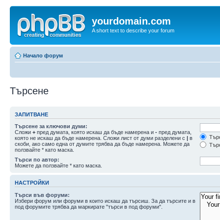
yourdomain.com
A short text to describe your forum
Начало форум
Търсене
ЗАПИТВАНЕ
Търсене за ключови думи:
Сложи
+
пред думата, която искаш да бъде намерена и
-
пред думата,
Търс
която не искаш да бъде намерена. Сложи лист от думи разделени с
|
в
скоби, ако само една от думите трябва да бъде намерена. Можете да
Търс
ползвайте * като маска.
Търси по автор:
Можете да ползвайте * като маска.
НАСТРОЙКИ
Търси във форуми:
Избери форум или форуми в които искаш да търсиш. За да търсите и в
под форумите трябва да маркирате "търси в под форуми".