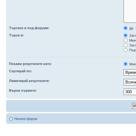
Търсене в под форуми:
Да
Търси в:
Загл
Мне
Загл
Първ
Покажи резултатите като:
Мне
Сортирай по:
Лимитирай резултатите:
Върни първите:
Начало форум