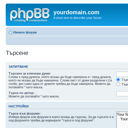
yourdomain.com
A short text to describe your forum
Начало форум
Търсене
ЗАПИТВАНЕ
Търсене за ключови думи:
Сложи
+
пред думата, която искаш да бъде намерена и
-
пред думата,
Търс
която не искаш да бъде намерена. Сложи лист от думи разделени с
|
в
скоби, ако само една от думите трябва да бъде намерена. Можете да
Търс
ползвайте * като маска.
Търси по автор:
Можете да ползвайте * като маска.
НАСТРОЙКИ
Търси във форуми:
Избери форум или форуми в които искаш да търсиш. За да търсите и в
под форумите трябва да маркирате "търси в под форуми".