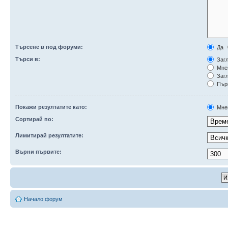
Търсене в под форуми:
Да
Търси в:
Загл
Мне
Загл
Първ
Покажи резултатите като:
Мне
Сортирай по:
Лимитирай резултатите:
Върни първите:
Начало форум