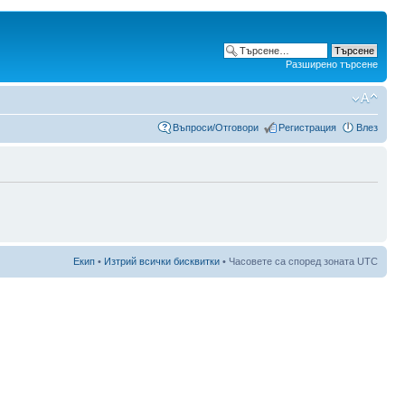
Разширено търсене
Въпроси/Отговори
Регистрация
Влез
Екип
•
Изтрий всички бисквитки
• Часовете са според зоната UTC