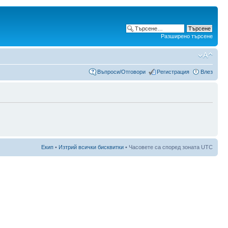
Разширено търсене
Въпроси/Отговори
Регистрация
Влез
Екип
•
Изтрий всички бисквитки
• Часовете са според зоната UTC