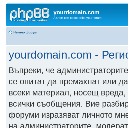
yourdomain.com
A short text to describe your forum
Начало форум
yourdomain.com - Реги
Въпреки, че администраторите
се опитат да премахнат или д
всеки материал, носещ вреда,
всички съобщения. Вие разбир
форуми изразяват личното мне
на администраторите, модерат